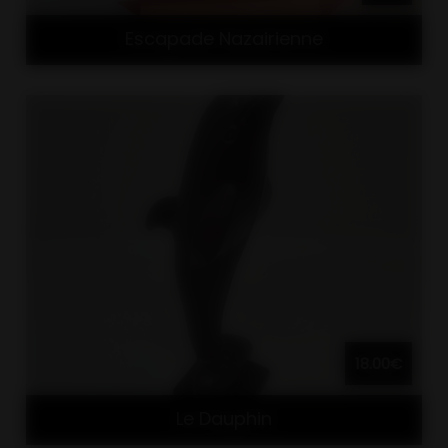
Escapade Nazairienne
18.00€
Le Dauphin