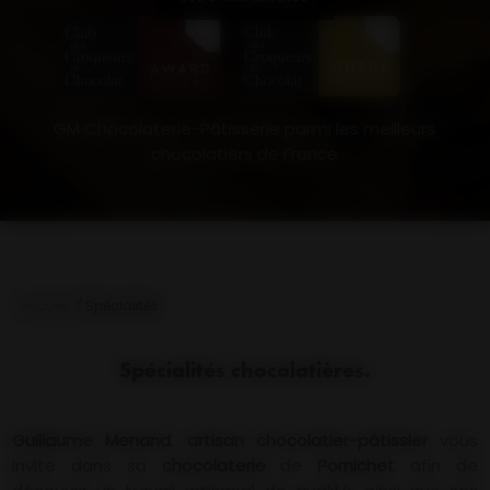
GM Chocolaterie-Pâtisserie parmi les meilleurs
chocolatiers de France
/
Accueil
Spécialités
Spécialités chocolatières.
Guillaume Menand
,
artisan chocolatier-pâtissier
vous
invite dans sa
chocolaterie
de
Pornichet
afin de