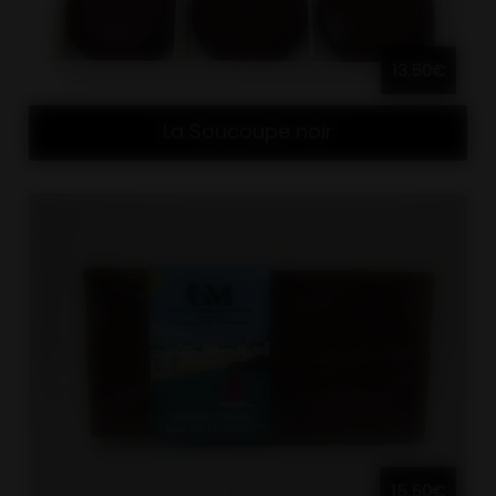
13.50€
La Soucoupe noir
15.50€