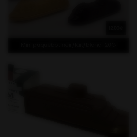
12.00€
Mini paquebot noir/lait/blond 120G