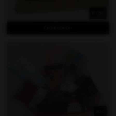
16.00€
Escal'cacao
80€