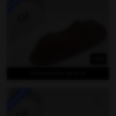
4.50€
Mini paquebot lait 40 G