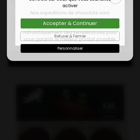
activer
Nos expéditions de chocolats sont
temporairement suspendues en raison des
Accepter & Continuer
fortes chaleurs. Nous préférons attendre un
rafraîchissement des températures pour
Refuser & Fermer
vous garantir le meilleur produit possible.
13.50€
Personnaliser
La Soucoupe lait