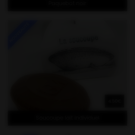
Paquebot noir
4.50€
Soucoupe lait individuel