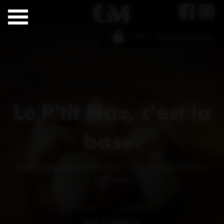
Panneau de gestion des cookies
(
vide
)
Voir mon panier
Le P'tit Naz, c'est la
base.
Guillaume Menand
votre Maitre chocolatier &
pâtissier
Nos créations